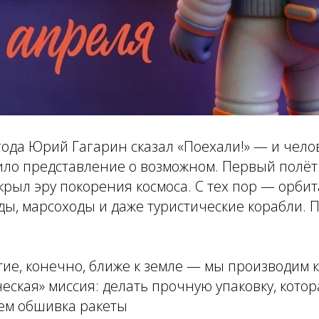
года Юрий Гагарин сказал «Поехали!» — и чело
ло представление о возможном. Первый полёт 
ткрыл эру покорения космоса. С тех пор — орби
ды, марсоходы и даже туристические корабли. 
е, конечно, ближе к земле — мы производим ка
ческая» миссия: делать прочную упаковку, кот
чем обшивка ракеты