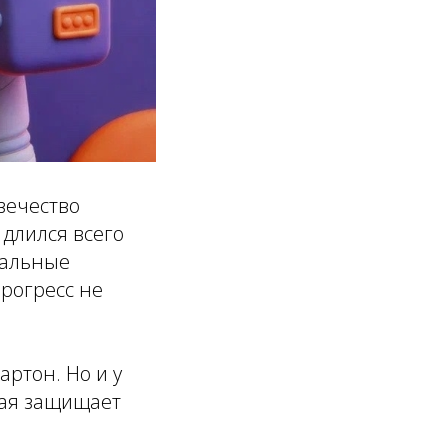
вечество
длился всего
тальные
Прогресс не
ртон. Но и у
орая защищает