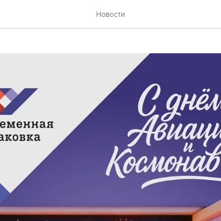
космонавтики, друзья!
Новости