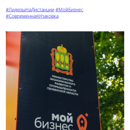
#ЛидерыНаДистанции
#МойБизнес
#СовременнаяУпаковка