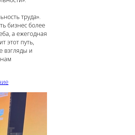
ность труда».
ть бизнес более
еба, а ежегодная
т этот путь,
е взгляды и
инам
ние