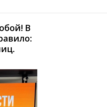
обой! В
равило:
иц.