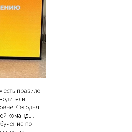
» есть правило:
оводители
овне. Сегодня
шей команды.
обучение по
льности».