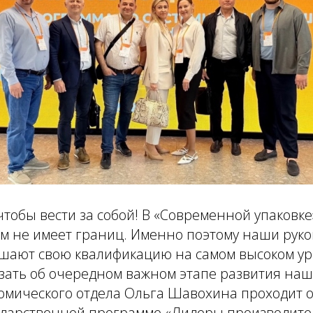
чтобы вести за собой! В «Современной упаковке
м не имеет границ. Именно поэтому наши рук
шают свою квалификацию на самом высоком ур
азать об очередном важном этапе развития на
омического отдела Ольга Шавохина проходит 
ударственной программе «Лидеры производите